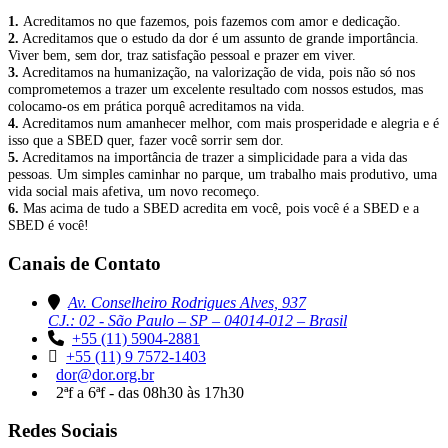
1.
Acreditamos no que fazemos, pois fazemos com amor e dedicação.
2.
Acreditamos que o estudo da dor é um assunto de grande importância.
Viver bem, sem dor, traz satisfação pessoal e prazer em viver.
3.
Acreditamos na humanização, na valorização de vida, pois não só nos
comprometemos a trazer um excelente resultado com nossos estudos, mas
colocamo-os em prática porquê acreditamos na vida.
4.
Acreditamos num amanhecer melhor, com mais prosperidade e alegria e é
isso que a SBED quer, fazer você sorrir sem dor.
5.
Acreditamos na importância de trazer a simplicidade para a vida das
pessoas. Um simples caminhar no parque, um trabalho mais produtivo, uma
vida social mais afetiva, um novo recomeço.
6.
Mas acima de tudo a SBED acredita em você, pois você é a SBED e a
SBED é você!
Canais de Contato
Av. Conselheiro Rodrigues Alves, 937
CJ.: 02 - São Paulo – SP – 04014-012 – Brasil
+55 (11) 5904-2881
+55 (11) 9 7572-1403
dor@dor.org.br
2ªf a 6ªf - das 08h30 às 17h30
Redes Sociais