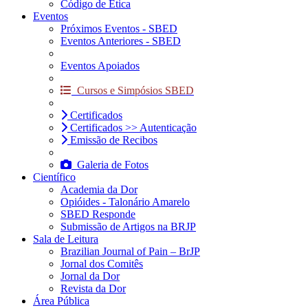
Código de Ética
Eventos
Próximos Eventos - SBED
Eventos Anteriores - SBED
Eventos Apoiados
Cursos e Simpósios SBED
Certificados
Certificados >> Autenticação
Emissão de Recibos
Galeria de Fotos
Científico
Academia da Dor
Opióides - Talonário Amarelo
SBED Responde
Submissão de Artigos na BRJP
Sala de Leitura
Brazilian Journal of Pain – BrJP
Jornal dos Comitês
Jornal da Dor
Revista da Dor
Área Pública