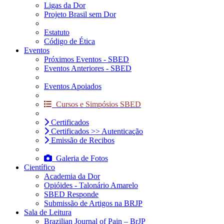
Ligas da Dor
Projeto Brasil sem Dor
Estatuto
Código de Ética
Eventos
Próximos Eventos - SBED
Eventos Anteriores - SBED
Eventos Apoiados
Cursos e Simpósios SBED
Certificados
Certificados >> Autenticação
Emissão de Recibos
Galeria de Fotos
Científico
Academia da Dor
Opióides - Talonário Amarelo
SBED Responde
Submissão de Artigos na BRJP
Sala de Leitura
Brazilian Journal of Pain – BrJP