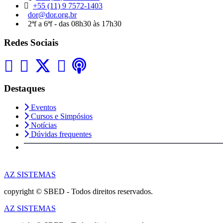
+55 (11) 9 7572-1403
dor@dor.org.br
2ªf a 6ªf - das 08h30 às 17h30
Redes Sociais
Destaques
Eventos
Cursos e Simpósios
Notícias
Dúvidas frequentes
AZ SISTEMAS
copyright © SBED - Todos direitos reservados.
AZ SISTEMAS