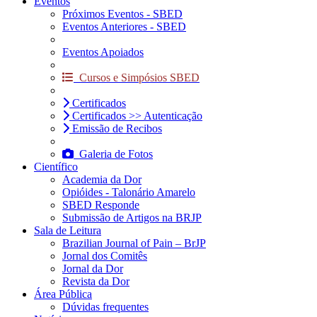
Eventos
Próximos Eventos - SBED
Eventos Anteriores - SBED
Eventos Apoiados
Cursos e Simpósios SBED
Certificados
Certificados >> Autenticação
Emissão de Recibos
Galeria de Fotos
Científico
Academia da Dor
Opióides - Talonário Amarelo
SBED Responde
Submissão de Artigos na BRJP
Sala de Leitura
Brazilian Journal of Pain – BrJP
Jornal dos Comitês
Jornal da Dor
Revista da Dor
Área Pública
Dúvidas frequentes