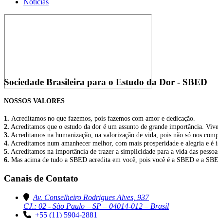
Notícias
Sociedade Brasileira para o Estudo da Dor - SBED
NOSSOS VALORES
1.
Acreditamos no que fazemos, pois fazemos com amor e dedicação.
2.
Acreditamos que o estudo da dor é um assunto de grande importância. Viver 
3.
Acreditamos na humanização, na valorização de vida, pois não só nos comp
4.
Acreditamos num amanhecer melhor, com mais prosperidade e alegria e é is
5.
Acreditamos na importância de trazer a simplicidade para a vida das pess
6.
Mas acima de tudo a SBED acredita em você, pois você é a SBED e a SB
Canais de Contato
Av. Conselheiro Rodrigues Alves, 937
CJ.: 02 - São Paulo – SP – 04014-012 – Brasil
+55 (11) 5904-2881