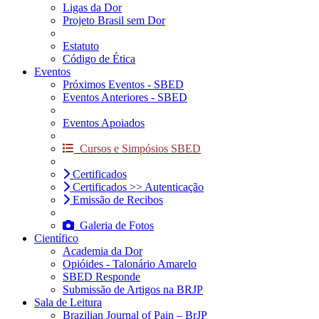
Ligas da Dor
Projeto Brasil sem Dor
Estatuto
Código de Ética
Eventos
Próximos Eventos - SBED
Eventos Anteriores - SBED
Eventos Apoiados
Cursos e Simpósios SBED
Certificados
Certificados >> Autenticação
Emissão de Recibos
Galeria de Fotos
Científico
Academia da Dor
Opióides - Talonário Amarelo
SBED Responde
Submissão de Artigos na BRJP
Sala de Leitura
Brazilian Journal of Pain – BrJP