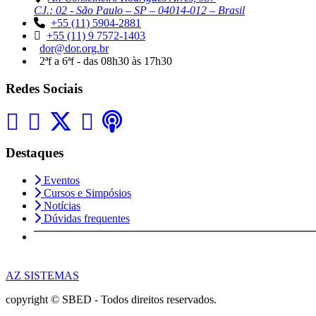
CJ.: 02 - São Paulo – SP – 04014-012 – Brasil
+55 (11) 5904-2881
+55 (11) 9 7572-1403
dor@dor.org.br
2ªf a 6ªf - das 08h30 às 17h30
Redes Sociais
Destaques
Eventos
Cursos e Simpósios
Notícias
Dúvidas frequentes
AZ SISTEMAS
copyright © SBED - Todos direitos reservados.