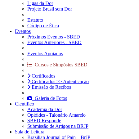
Ligas da Dor
Projeto Brasil sem Dor
Estatuto
Código de Ética
Eventos
Próximos Eventos - SBED
Eventos Anteriores - SBED
Eventos Apoiados
Cursos e Simpósios SBED
Certificados
Certificados >> Autenticação
Emissão de Recibos
Galeria de Fotos
Científico
Academia da Dor
Opióides - Talonário Amarelo
SBED Responde
Submissão de Artigos na BRJP
Sala de Leitura
Brazilian Journal of Pain – BrJP