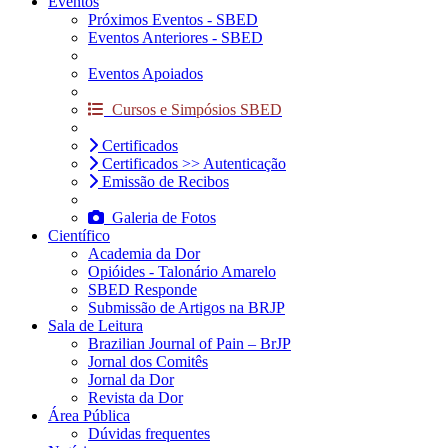
Eventos
Próximos Eventos - SBED
Eventos Anteriores - SBED
Eventos Apoiados
Cursos e Simpósios SBED
Certificados
Certificados >> Autenticação
Emissão de Recibos
Galeria de Fotos
Científico
Academia da Dor
Opióides - Talonário Amarelo
SBED Responde
Submissão de Artigos na BRJP
Sala de Leitura
Brazilian Journal of Pain – BrJP
Jornal dos Comitês
Jornal da Dor
Revista da Dor
Área Pública
Dúvidas frequentes