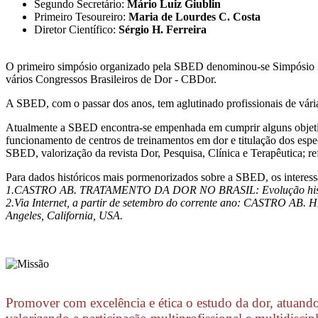
Segundo Secretário:
Mário Luiz Giublin
Primeiro Tesoureiro:
Maria de Lourdes C. Costa
Diretor Científico:
Sérgio H. Ferreira
O primeiro simpósio organizado pela SBED denominou-se Simpósio In
vários Congressos Brasileiros de Dor - CBDor.
A SBED, com o passar dos anos, tem aglutinado profissionais de vária
Atualmente a SBED encontra-se empenhada em cumprir alguns objetivo
funcionamento de centros de treinamentos em dor e titulação dos especi
SBED, valorização da revista Dor, Pesquisa, Clínica e Terapêutica; r
Para dados históricos mais pormenorizados sobre a SBED, os interessa
1.CASTRO AB. TRATAMENTO DA DOR NO BRASIL: Evolução históri
2.Via Internet, a partir de setembro do corrente ano: CASTRO AB
Angeles, California, USA.
Promover com excelência e ética o estudo da dor, atuand