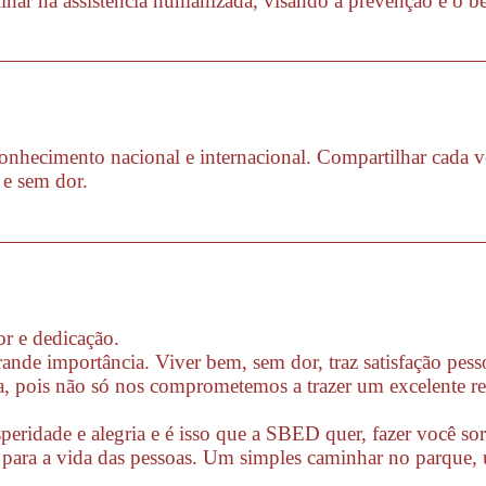
plinar na assistência humanizada, visando a prevenção e o 
conhecimento nacional e internacional. Compartilhar cada v
 e sem dor.
r e dedicação.
nde importância. Viver bem, sem dor, traz satisfação pesso
a, pois não só nos comprometemos a trazer um excelente r
idade e alegria e é isso que a SBED quer, fazer você sorr
 para a vida das pessoas. Um simples caminhar no parque, 