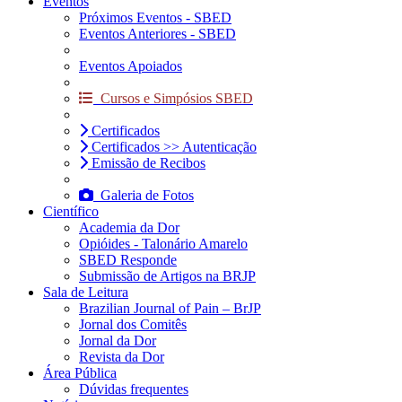
Eventos
Próximos Eventos - SBED
Eventos Anteriores - SBED
Eventos Apoiados
Cursos e Simpósios SBED
Certificados
Certificados >> Autenticação
Emissão de Recibos
Galeria de Fotos
Científico
Academia da Dor
Opióides - Talonário Amarelo
SBED Responde
Submissão de Artigos na BRJP
Sala de Leitura
Brazilian Journal of Pain – BrJP
Jornal dos Comitês
Jornal da Dor
Revista da Dor
Área Pública
Dúvidas frequentes