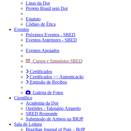
Ligas da Dor
Projeto Brasil sem Dor
Estatuto
Código de Ética
Eventos
Próximos Eventos - SBED
Eventos Anteriores - SBED
Eventos Apoiados
Cursos e Simpósios SBED
Certificados
Certificados >> Autenticação
Emissão de Recibos
Galeria de Fotos
Científico
Academia da Dor
Opióides - Talonário Amarelo
SBED Responde
Submissão de Artigos na BRJP
Sala de Leitura
Brazilian Journal of Pain – BrJP