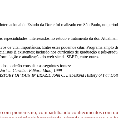
ternacional de Estudo da Dor e foi realizado em São Paulo, no perío
s especialidades, interessados no estudo e tratamento da dor. Atualmen
s de vital importância. Entre estes podemos citar: Programa amplo d
alistas já existentes; inclusão nos currículos de graduação e pós-gradu
eformulação e atualização do web site da SBED, entre outros.
dos poderão consultar as seguintes fontes:
ca. Curitiba: Editora Maio, 1999
. HISTORY OF PAIN IN BRAZIL John C. Liebeskind History of PainCol
o com pioneirismo, compartilhando conhecimentos com outra