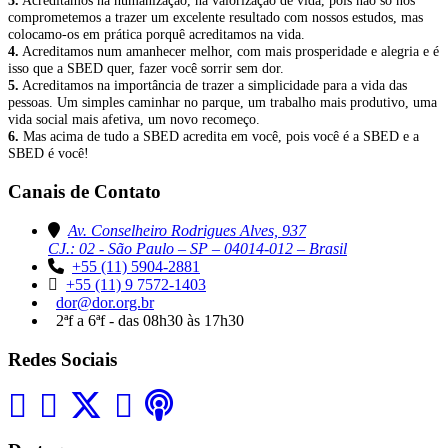
3.
Acreditamos na humanização, na valorização de vida, pois não só nos
comprometemos a trazer um excelente resultado com nossos estudos, mas
colocamo-os em prática porquê acreditamos na vida.
4.
Acreditamos num amanhecer melhor, com mais prosperidade e alegria e é
isso que a SBED quer, fazer você sorrir sem dor.
5.
Acreditamos na importância de trazer a simplicidade para a vida das
pessoas. Um simples caminhar no parque, um trabalho mais produtivo, uma
vida social mais afetiva, um novo recomeço.
6.
Mas acima de tudo a SBED acredita em você, pois você é a SBED e a
SBED é você!
Canais de Contato
Av. Conselheiro Rodrigues Alves, 937
CJ.: 02 - São Paulo – SP – 04014-012 – Brasil
+55 (11) 5904-2881
+55 (11) 9 7572-1403
dor@dor.org.br
2ªf a 6ªf - das 08h30 às 17h30
Redes Sociais