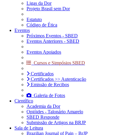
Ligas da Dor
Projeto Brasil sem Dor
Estatuto
Código de Ética
Eventos
Próximos Eventos - SBED
Eventos Anteriores - SBED
Eventos Apoiados
Cursos e Simpósios SBED
Certificados
Certificados >> Autenticação
Emissão de Recibos
Galeria de Fotos
Científico
Academia da Dor
Opióides - Talonário Amarelo
SBED Responde
Submissão de Artigos na BRJP
Sala de Leitura
Brazilian Journal of Pain – BrJP