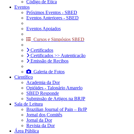
Código de Ética
Eventos
Próximos Eventos - SBED
Eventos Anteriores - SBED
Eventos Apoiados
Cursos e Simpósios SBED
Certificados
Certificados >> Autenticação
Emissão de Recibos
Galeria de Fotos
Científico
Academia da Dor
Opióides - Talonário Amarelo
SBED Responde
Submissão de Artigos na BRJP
Sala de Leitura
Brazilian Journal of Pain – BrJP
Jornal dos Comitês
Jornal da Dor
Revista da Dor
Área Pública