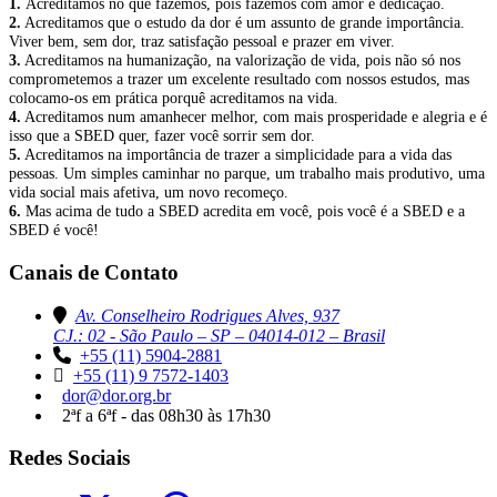
1.
Acreditamos no que fazemos, pois fazemos com amor e dedicação.
2.
Acreditamos que o estudo da dor é um assunto de grande importância.
Viver bem, sem dor, traz satisfação pessoal e prazer em viver.
3.
Acreditamos na humanização, na valorização de vida, pois não só nos
comprometemos a trazer um excelente resultado com nossos estudos, mas
colocamo-os em prática porquê acreditamos na vida.
4.
Acreditamos num amanhecer melhor, com mais prosperidade e alegria e é
isso que a SBED quer, fazer você sorrir sem dor.
5.
Acreditamos na importância de trazer a simplicidade para a vida das
pessoas. Um simples caminhar no parque, um trabalho mais produtivo, uma
vida social mais afetiva, um novo recomeço.
6.
Mas acima de tudo a SBED acredita em você, pois você é a SBED e a
SBED é você!
Canais de Contato
Av. Conselheiro Rodrigues Alves, 937
CJ.: 02 - São Paulo – SP – 04014-012 – Brasil
+55 (11) 5904-2881
+55 (11) 9 7572-1403
dor@dor.org.br
2ªf a 6ªf - das 08h30 às 17h30
Redes Sociais