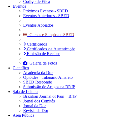
Código de Ética
Eventos
Próximos Eventos - SBED
Eventos Anteriores - SBED
Eventos Apoiados
Cursos e Simpósios SBED
Certificados
Certificados >> Autenticação
Emissão de Recibos
Galeria de Fotos
Científico
Academia da Dor
Opióides - Talonário Amarelo
SBED Responde
Submissão de Artigos na BRJP
Sala de Leitura
Brazilian Journal of Pain – BrJP
Jornal dos Comitês
Jornal da Dor
Revista da Dor
Área Pública