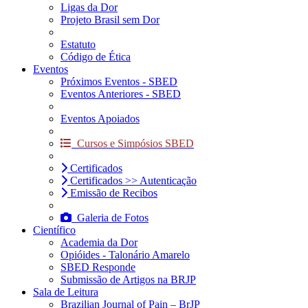
Ligas da Dor
Projeto Brasil sem Dor
Estatuto
Código de Ética
Eventos
Próximos Eventos - SBED
Eventos Anteriores - SBED
Eventos Apoiados
Cursos e Simpósios SBED
Certificados
Certificados >> Autenticação
Emissão de Recibos
Galeria de Fotos
Científico
Academia da Dor
Opióides - Talonário Amarelo
SBED Responde
Submissão de Artigos na BRJP
Sala de Leitura
Brazilian Journal of Pain – BrJP