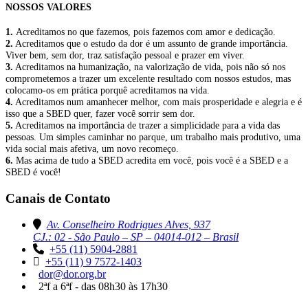
NOSSOS VALORES
1.
Acreditamos no que fazemos, pois fazemos com amor e dedicação.
2.
Acreditamos que o estudo da dor é um assunto de grande importância.
Viver bem, sem dor, traz satisfação pessoal e prazer em viver.
3.
Acreditamos na humanização, na valorização de vida, pois não só nos
comprometemos a trazer um excelente resultado com nossos estudos, mas
colocamo-os em prática porquê acreditamos na vida.
4.
Acreditamos num amanhecer melhor, com mais prosperidade e alegria e é
isso que a SBED quer, fazer você sorrir sem dor.
5.
Acreditamos na importância de trazer a simplicidade para a vida das
pessoas. Um simples caminhar no parque, um trabalho mais produtivo, uma
vida social mais afetiva, um novo recomeço.
6.
Mas acima de tudo a SBED acredita em você, pois você é a SBED e a
SBED é você!
Canais de Contato
Av. Conselheiro Rodrigues Alves, 937
CJ.: 02 - São Paulo – SP – 04014-012 – Brasil
+55 (11) 5904-2881
+55 (11) 9 7572-1403
dor@dor.org.br
2ªf a 6ªf - das 08h30 às 17h30