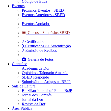
Código de Ética
Eventos
Próximos Eventos - SBED
Eventos Anteriores - SBED
Eventos Apoiados
Cursos e Simpósios SBED
Certificados
Certificados >> Autenticação
Emissão de Recibos
Galeria de Fotos
Científico
Academia da Dor
Opióides - Talonário Amarelo
SBED Responde
Submissão de Artigos na BRJP
Sala de Leitura
Brazilian Journal of Pain – BrJP
Jornal dos Comitês
Jornal da Dor
Revista da Dor
Área Pública