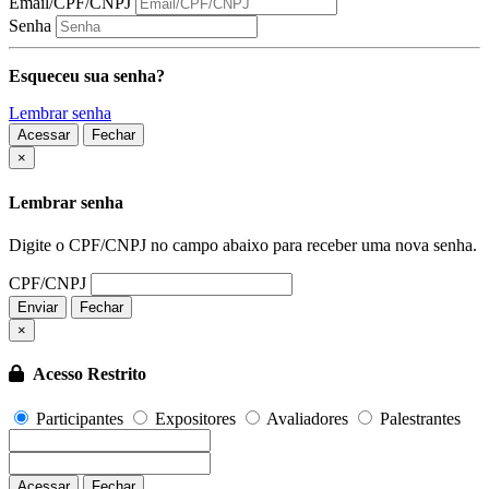
Email/CPF/CNPJ
Senha
Esqueceu sua senha?
Lembrar senha
Acessar
Fechar
Fechar
×
Lembrar senha
Digite o CPF/CNPJ no campo abaixo para receber uma nova senha.
CPF/CNPJ
Enviar
Fechar
×
Acesso Restrito
Participantes
Expositores
Avaliadores
Palestrantes
Acessar
Fechar