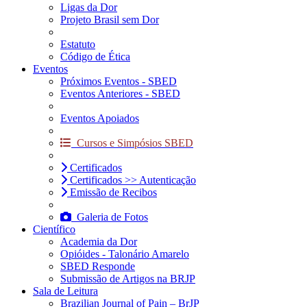
Ligas da Dor
Projeto Brasil sem Dor
Estatuto
Código de Ética
Eventos
Próximos Eventos - SBED
Eventos Anteriores - SBED
Eventos Apoiados
Cursos e Simpósios SBED
Certificados
Certificados >> Autenticação
Emissão de Recibos
Galeria de Fotos
Científico
Academia da Dor
Opióides - Talonário Amarelo
SBED Responde
Submissão de Artigos na BRJP
Sala de Leitura
Brazilian Journal of Pain – BrJP